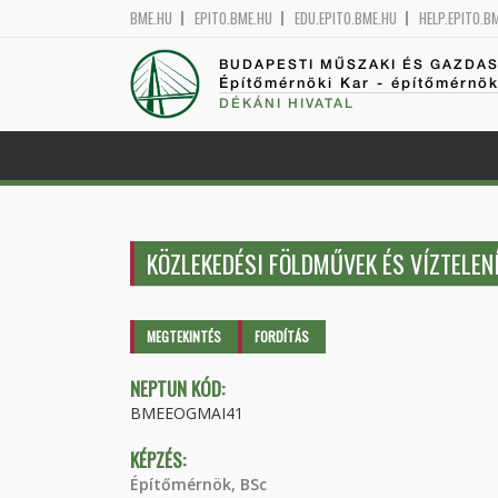
BME.HU
EPITO.BME.HU
EDU.EPITO.BME.HU
HELP.EPITO.B
BUDAPESTI MŰSZAKI ÉS GAZDA
Építőmérnöki Kar - építőmérnö
DÉKÁNI HIVATAL
KÖZLEKEDÉSI FÖLDMŰVEK ÉS VÍZTELEN
Elsődleges fülek
MEGTEKINTÉS
(AKTÍV
FORDÍTÁS
FÜL)
NEPTUN KÓD:
BMEEOGMAI41
KÉPZÉS:
Építőmérnök, BSc