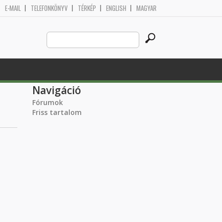
E-MAIL
TELEFONKÖNYV
TÉRKÉP
ENGLISH
MAGYAR
Search
Keresés űrlap
this
site
Navigáció
Fórumok
Friss tartalom