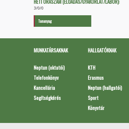
HETI ÓRASZÁM (ELŐADÁS/GYAKORLAT/LABOR):
3/0/0
Tananyag
MUNKATÁRSAKNAK
HALLGATÓKNAK
Neptun (oktatói)
KTH
Telefonkönyv
Erasmus
Kancellária
Neptun (hallgatói)
Segítségkérés
Sport
Könyvtár