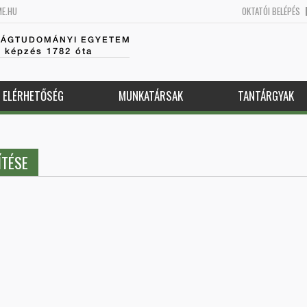
ME.HU
OKTATÓI BELÉPÉS
SÁGTUDOMÁNYI EGYETEM
k képzés 1782 óta
ELÉRHETŐSÉG
MUNKATÁRSAK
TANTÁRGYAK
ÍTÉSE