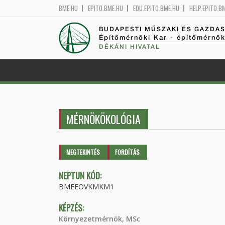
BME.HU
EPITO.BME.HU
EDU.EPITO.BME.HU
HELP.EPITO.B
BUDAPESTI MŰSZAKI ÉS GAZDA
Építőmérnöki Kar - építőmérnö
DÉKÁNI HIVATAL
MÉRNÖKÖKOLÓGIA
Elsődleges fülek
MEGTEKINTÉS
(AKTÍV
FORDÍTÁS
FÜL)
NEPTUN KÓD:
BMEEOVKMKM1
KÉPZÉS:
Környezetmérnök, MSc