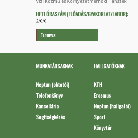
Vízi Közmű és Környezetmérnöki Tanszék
HETI ÓRASZÁM (ELŐADÁS/GYAKORLAT/LABOR):
2/0/0
Tananyag
MUNKATÁRSAKNAK
HALLGATÓKNAK
Neptun (oktatói)
KTH
Telefonkönyv
Erasmus
Kancellária
Neptun (hallgatói)
Segítségkérés
Sport
Könyvtár