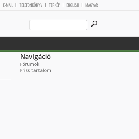
E-MAIL
TELEFONKÖNYV
TÉRKÉP
ENGLISH
MAGYAR
Search
Keresés űrlap
this
site
Navigáció
Fórumok
Friss tartalom