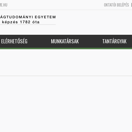
ME.HU
OKTATÓI BELÉPÉS
SÁGTUDOMÁNYI EGYETEM
k képzés 1782 óta
ELÉRHETŐSÉG
MUNKATÁRSAK
TANTÁRGYAK