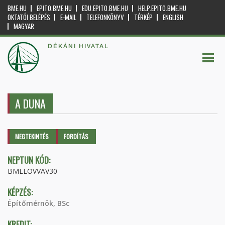
BME.HU
EPITO.BME.HU
EDU.EPITO.BME.HU
HELP.EPITO.BME.HU
OKTATÓI BELÉPÉS
E-MAIL
TELEFONKÖNYV
TÉRKÉP
ENGLISH
MAGYAR
DÉKÁNI HIVATAL
A DUNA
Elsődleges fülek
MEGTEKINTÉS
(AKTÍV
FORDÍTÁS
FÜL)
NEPTUN KÓD:
BMEEOVVAV30
KÉPZÉS:
Építőmérnök, BSc
KREDIT: