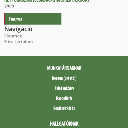
2/0/0
Tananyag
Navigáció
Fórumok
Friss tartalom
MUNKATÁRSAKNAK
Neptun (oktatói)
Telefonkönyv
Kancellária
Segítségkérés
HALLGATÓKNAK