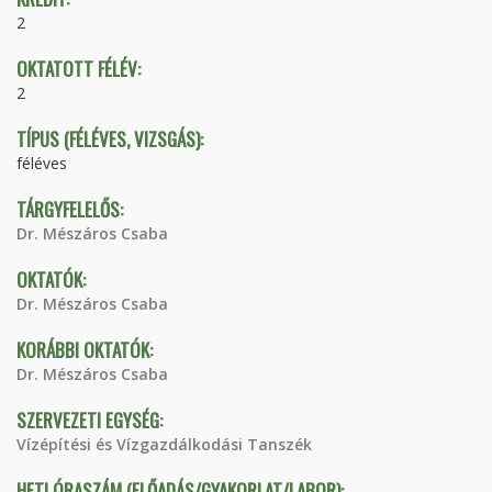
2
OKTATOTT FÉLÉV:
2
TÍPUS (FÉLÉVES, VIZSGÁS):
féléves
TÁRGYFELELŐS:
Dr. Mészáros Csaba
OKTATÓK:
Dr. Mészáros Csaba
KORÁBBI OKTATÓK:
Dr. Mészáros Csaba
SZERVEZETI EGYSÉG:
Vízépítési és Vízgazdálkodási Tanszék
HETI ÓRASZÁM (ELŐADÁS/GYAKORLAT/LABOR):