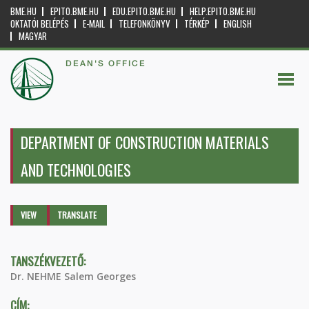
BME.HU
EPITO.BME.HU
EDU.EPITO.BME.HU
HELP.EPITO.BME.HU
OKTATÓI BELÉPÉS
E-MAIL
TELEFONKÖNYV
TÉRKÉP
ENGLISH
MAGYAR
DEAN'S OFFICE
DEPARTMENT OF CONSTRUCTION MATERIALS
AND TECHNOLOGIES
Primary tabs
VIEW
(ACTIVE
TRANSLATE
TAB)
TANSZÉKVEZETŐ:
Dr. NEHME Salem Georges
CÍM: