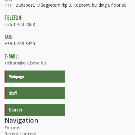
1111 Budapest, Műegyetem rkp 3. Központi building I. floor 85
TELEFON:
+36 1 463 4068
FAX:
+36 1 463 3450
E-MAIL:
titkars@eik.bme.hu
Webpage
Staff
Courses
Navigation
Forums
Recent content