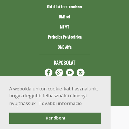
Oktatási keretrendszer
BMEnet
MTMT
Periodica Polytechnica
BME Alfa
KAPCSOLAT
A weboldalunkon cookie-kat használunk,
hogy a legjobb felhasználói élményt
nyújthassuk.
További információ
Impresszum
Copyright © 2020 BME Építőmérnöki Kar
Rendben!
1111 Budapest, Műegyetem rkp. 3.
+36 1 463 3531