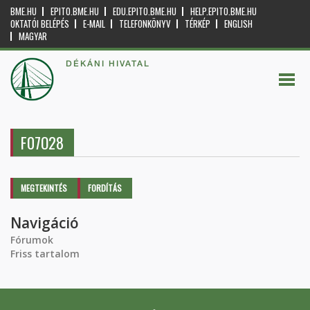
BME.HU
EPITO.BME.HU
EDU.EPITO.BME.HU
HELP.EPITO.BME.HU
OKTATÓI BELÉPÉS
E-MAIL
TELEFONKÖNYV
TÉRKÉP
ENGLISH
MAGYAR
DÉKÁNI HIVATAL
F07O28
Elsődleges fülek
MEGTEKINTÉS
(AKTÍV
FORDÍTÁS
FÜL)
Navigáció
Fórumok
Friss tartalom