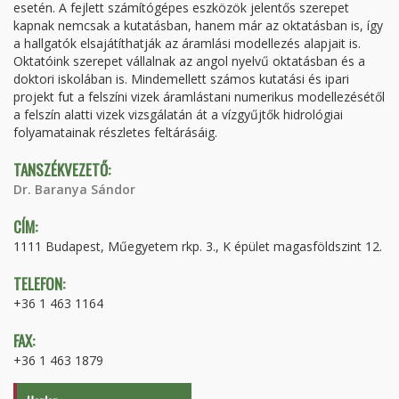
esetén. A fejlett számítógépes eszközök jelentős szerepet
kapnak nemcsak a kutatásban, hanem már az oktatásban is, így
a hallgatók elsajátíthatják az áramlási modellezés alapjait is.
Oktatóink szerepet vállalnak az angol nyelvű oktatásban és a
doktori iskolában is. Mindemellett számos kutatási és ipari
projekt fut a felszíni vizek áramlástani numerikus modellezésétől
a felszín alatti vizek vizsgálatán át a vízgyűjtők hidrológiai
folyamatainak részletes feltárásáig.
TANSZÉKVEZETŐ:
Dr. Baranya Sándor
CÍM:
1111 Budapest, Műegyetem rkp. 3., K épület magasföldszint 12.
TELEFON:
+36 1 463 1164
FAX:
+36 1 463 1879