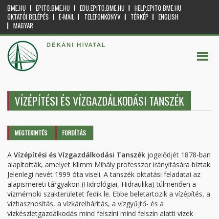
BME.HU
EPITO.BME.HU
EDU.EPITO.BME.HU
HELP.EPITO.BME.HU
OKTATÓI BELÉPÉS
E-MAIL
TELEFONKÖNYV
TÉRKÉP
ENGLISH
MAGYAR
DÉKÁNI HIVATAL
VÍZÉPÍTÉSI ÉS VÍZGAZDÁLKODÁSI TANSZÉK
Elsődleges fülek
MEGTEKINTÉS
(AKTÍV
FORDÍTÁS
FÜL)
A
Vízépítési és Vízgazdálkodási Tanszék
jogelődjét 1878-ban
alapították, amelyet Klimm Mihály professzor irányítására bíztak.
Jelenlegi nevét 1999 óta viseli. A tanszék oktatási feladatai az
alapismereti tárgyakon (Hidrológiai, Hidraulika) túlmenően a
vízmérnöki szakterületet fedik le. Ebbe beletartozik a vízépítés, a
vízhasznosítás, a vízkárelhárítás, a vízgyűjtő- és a
vízkészletgazdálkodás mind felszíni mind felszín alatti vizek