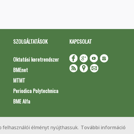
SZOLGÁLTATÁSOK
KAPCSOLAT
Oktatási keretrendszer
BMEnet
MTMT
Periodica Polytechnica
BME Alfa
Impresszum
Copyright © 2020 BME Építőmérnöki Kar
 felhasználói élményt nyújthassuk.
További információ
 Budapest, Műegyetem rkp. 3.
+36 1 463 3531
webmester@emk.bme