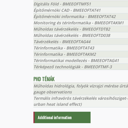
Digitális Föld - BMEEOFTMF51
Építőmérnöki CAD - BMEEOFTAT41
Építőmérnöki informatika - BMEEOFTAT42
Monitoring és térinformatika - BMEEOFTAKM1
Műholdas távérzékelés - BMEEOFTDT82
Műholdas távérzékelés - BMEEOFTD038
Távérzékelés - BMEEOFTAG44
Térinformatika - BMEEOFTAT43
Térinformatika - BMEEOFTAKM2
Térinformatikai modellezés - BMEEOFTAG41
Térképező technológiák - BMEEOFTMF-3
PHD TÉMÁK
Műholdas hidrológia, folyók vízrajzi mérése űrt
gauge observations
Termális infravörös távérzékelés városihősziget
urban heat island effect)
Additional information