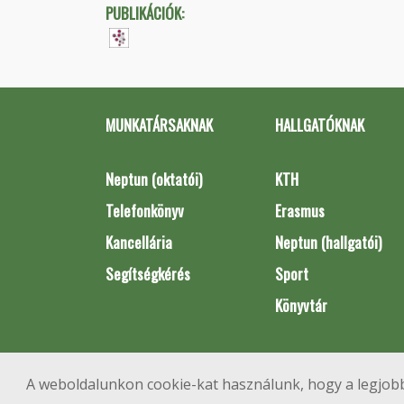
PUBLIKÁCIÓK:
MUNKATÁRSAKNAK
HALLGATÓKNAK
Neptun (oktatói)
KTH
Telefonkönyv
Erasmus
Kancellária
Neptun (hallgatói)
Segítségkérés
Sport
Könyvtár
A weboldalunkon cookie-kat használunk, hogy a legjobb
1111