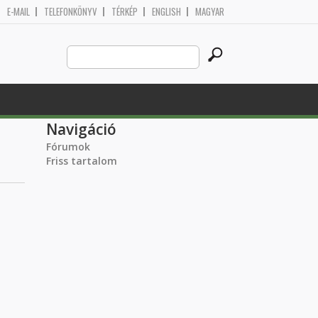
E-MAIL
TELEFONKÖNYV
TÉRKÉP
ENGLISH
MAGYAR
Search
Keresés űrlap
this
site
Navigáció
Fórumok
Friss tartalom