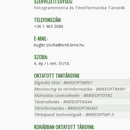
SZERVEZETI EGYSÉG:
Fotogrammetria és Térinformatika Tanszék
TELEFONSZÁM:
+36 1 463 3086
E-MAIL:
kugler.zsofia@emk.bme.hu
SZOBA:
K. ép / I. em. 31/10.
OKTATOTT TANTÁRGYAK
Digitális Föld - BMEEOFTMF51
Monitoring és térinformatika - BMEEOFTAKM1
Műholdas távérzékelés - BMEEOFTDT82
Távérzékelés - BMEEOFTAG44
Térinformatika - BMEEOFTAKM2
Térképező technológiák - BMEEOFTMF-3
KORÁBBAN OKTATOTT TÁRGYAK: