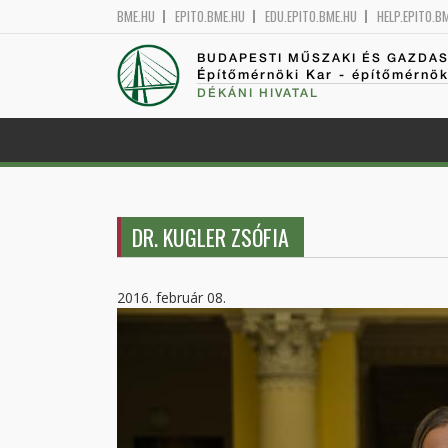
BME.HU
EPITO.BME.HU
EDU.EPITO.BME.HU
HELP.EPITO.B
BUDAPESTI MŰSZAKI ÉS GAZDA
Építőmérnöki Kar - építőmérnö
DÉKÁNI HIVATAL
DR. KUGLER ZSÓFIA
2016. február 08.