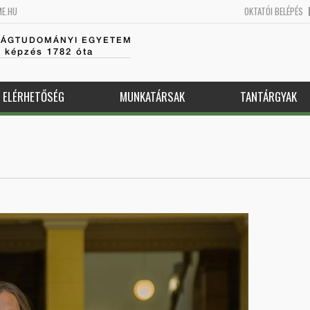
ME.HU
OKTATÓI BELÉPÉS
SÁGTUDOMÁNYI EGYETEM
k képzés 1782 óta
ELÉRHETŐSÉG
MUNKATÁRSAK
TANTÁRGYAK