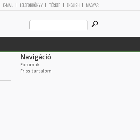
E-MAIL
TELEFONKÖNYV
TÉRKÉP
ENGLISH
MAGYAR
Search
Keresés űrlap
this
site
Navigáció
Fórumok
Friss tartalom