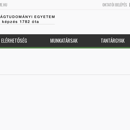
ME.HU
OKTATÓI BELÉPÉS
SÁGTUDOMÁNYI EGYETEM
k képzés 1782 óta
ELÉRHETŐSÉG
MUNKATÁRSAK
TANTÁRGYAK