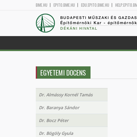
BME.HU
EPITO.BME.HU
EDU.EPITO.BME.HU
HELP.EPITO.B
BUDAPESTI MŰSZAKI ÉS GAZDA
Építőmérnöki Kar - építőmérnö
DÉKÁNI HIVATAL
EGYETEMI DOCENS
Dr. Almássy Kornél Tamás
Dr. Baranya Sándor
Dr. Bocz Péter
Dr. Bögöly Gyula