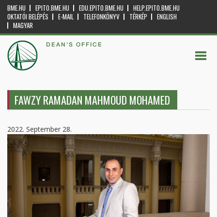
BME.HU
EPITO.BME.HU
EDU.EPITO.BME.HU
HELP.EPITO.BME.HU
OKTATÓI BELÉPÉS
E-MAIL
TELEFONKÖNYV
TÉRKÉP
ENGLISH
MAGYAR
DEAN'S OFFICE
FAWZY RAMADAN MAHMOUD MOHAMED
2022. September 28.