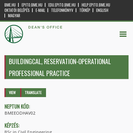
BME.HU
EPITO.BME.HU
EDU.EPITO.BME.HU
HELP.EPITO.BME.HU
OKTATÓI BELÉPÉS
E-MAIL
TELEFONKÖNYV
TÉRKÉP
ENGLISH
MAGYAR
DEAN'S OFFICE
BUILDINGCAL, RESERVATION-OPERATIONAL
PROFESSIONAL PRACTICE
Primary tabs
VIEW
(ACTIVE
TRANSLATE
TAB)
NEPTUN KÓD:
BMEEODHAV02
KÉPZÉS:
BSc in Civil Engineering