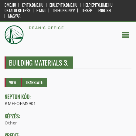
BME.HU
EPITO.BME.HU
EDU.EPITO.BME.HU
HELP.EPITO.BME.HU
OKTATÓI BELÉPÉS
E-MAIL
TELEFONKÖNYV
TÉRKÉP
ENGLISH
MAGYAR
DEAN'S OFFICE
BUILDING MATERIALS 3.
Primary tabs
VIEW
(ACTIVE
TRANSLATE
TAB)
NEPTUN KÓD:
BMEEOEMS901
KÉPZÉS:
Other
KREDIT: