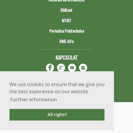
BMEnet
MTMT
Periodica Polytechnica
BME Alfa
KAPCSOLAT
We use cookies to ensure that we give you
the best experience on our website.
Further information
Impresszum
Copyright © 2020 BME Építőmérnöki Kar
All right!!
1111 Budapest, Műegyetem rkp. 3.
+36 1 463 3531
webmester@emk.bme.hu