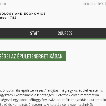
ME.HU
OKTATÓI BELÉPÉS
HNOLOGY AND ECONOMICS
ince 1782
STAFF
COURSES
SÉGEI AZ ÉPÜLETENERGETIKÁBAN
ól optimális épülettervezési/ felújítás még egy kis épület esetén is
 nagyszámú kombinációja lehetséges. Léteznek olyan matematikai
gítségével egy adott célfüggvény kvázi-optimális megoldása automati
ozó és kombináció esetén is. A kutatás célja ezen technikák