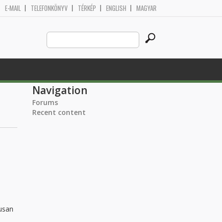
E-MAIL
TELEFONKÖNYV
TÉRKÉP
ENGLISH
MAGYAR
Search
Search form
this
site
Navigation
Forums
Recent content
kusan