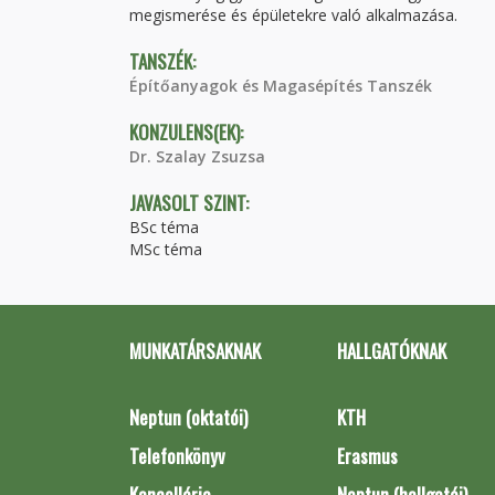
megismerése és épületekre való alkalmazása.
TANSZÉK:
Építőanyagok és Magasépítés Tanszék
KONZULENS(EK):
Dr. Szalay Zsuzsa
JAVASOLT SZINT:
BSc téma
MSc téma
MUNKATÁRSAKNAK
HALLGATÓKNAK
Neptun (oktatói)
KTH
Telefonkönyv
Erasmus
Kancellária
Neptun (hallgatói)