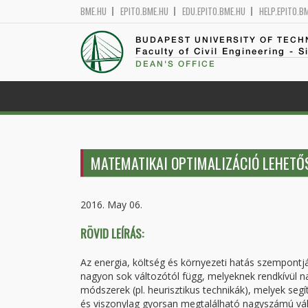
BME.HU
EPITO.BME.HU
EDU.EPITO.BME.HU
HELP.EPITO.B
BUDAPEST UNIVERSITY OF TEC
Faculty of Civil Engineering - S
DEAN'S OFFICE
MATEMATIKAI OPTIMALIZÁCIÓ LEHETŐ
2016. May 06.
RÖVID LEÍRÁS:
Az energia, költség és környezeti hatás szempontjáb
nagyon sok változótól függ, melyeknek rendkívül
módszerek (pl. heurisztikus technikák), melyek se
és viszonylag gyorsan megtalálható nagyszámú vált