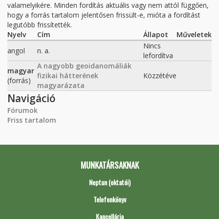
valamelyikére. Minden fordítás aktuális vagy nem attól függően,
hogy a forrás tartalom jelentősen frissült-e, mióta a fordítást
legutóbb frissítették.
Nyelv
Cím
Állapot
Műveletek
Nincs
angol
n. a.
lefordítva
A nagyobb geoidanomáliák
magyar
fizikai hátterének
Közzétéve
(forrás)
magyarázata
Navigáció
Fórumok
Friss tartalom
MUNKATÁRSAKNAK
Neptun (oktatói)
Telefonkönyv
Kancellária