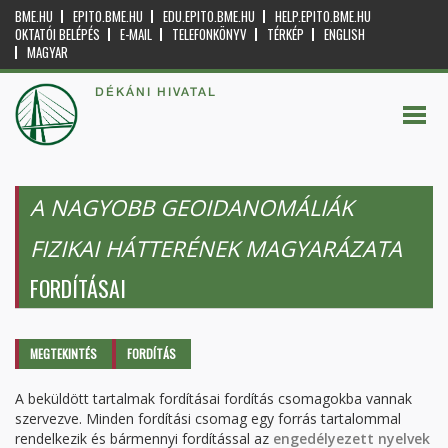
BME.HU
EPITO.BME.HU
EDU.EPITO.BME.HU
HELP.EPITO.BME.HU
OKTATÓI BELÉPÉS
E-MAIL
TELEFONKÖNYV
TÉRKÉP
ENGLISH
MAGYAR
DÉKÁNI HIVATAL
A NAGYOBB GEOIDANOMÁLIÁK
FIZIKAI HÁTTERÉNEK MAGYARÁZATA
FORDÍTÁSAI
Elsődleges fülek
MEGTEKINTÉS
FORDÍTÁS
(AKTÍV
FÜL)
A beküldött tartalmak fordításai fordítás csomagokba vannak
szervezve. Minden fordítási csomag egy forrás tartalommal
rendelkezik és bármennyi fordítással az
engedélyezett nyelvek