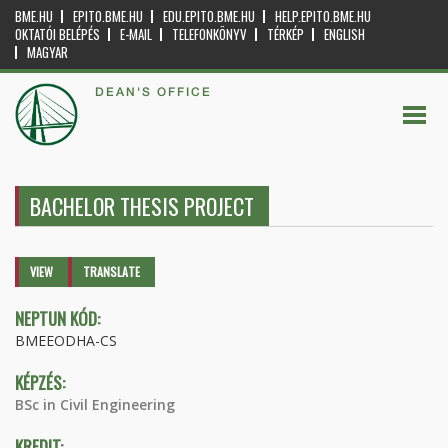
BME.HU
EPITO.BME.HU
EDU.EPITO.BME.HU
HELP.EPITO.BME.HU
OKTATÓI BELÉPÉS
E-MAIL
TELEFONKÖNYV
TÉRKÉP
ENGLISH
MAGYAR
DEAN'S OFFICE
BACHELOR THESIS PROJECT
Primary tabs
VIEW
(ACTIVE
TRANSLATE
TAB)
NEPTUN KÓD:
BMEEODHA-CS
KÉPZÉS:
BSc in Civil Engineering
KREDIT: