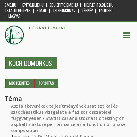
BME.HU
EPITO.BME.HU
EDU.EPITO.BME.HU
HELP.EPITO.BME.HU
OKTATÓI BELÉPÉS
E-MAIL
TELEFONKÖNYV
TÉRKÉP
ENGLISH
MAGYAR
DÉKÁNI HIVATAL
KOCH DOMONKOS
Elsődleges fülek
MEGTEKINTÉS
(AKTÍV
FORDÍTÁS
FÜL)
Téma
Aszfaltkeverékek teljesítményének statisztikai és
sztochasztikus vizsgálata a fázisos összetétel
függvényében / Statistical and stochastic testing of
asphalt mixture performance as a function of phase
composition
Témavezető:
Dr. Almássy Kornél Tamás