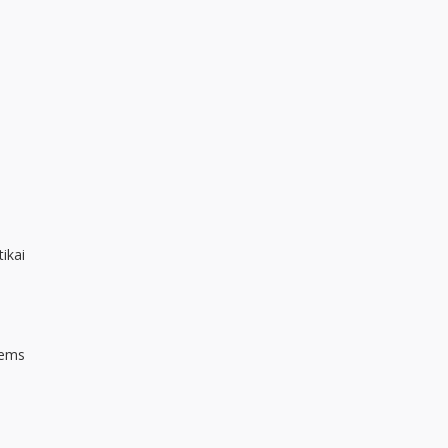
ikai
tems