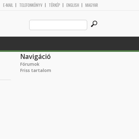
E-MAIL
TELEFONKÖNYV
TÉRKÉP
ENGLISH
MAGYAR
Search
Keresés űrlap
this
site
Navigáció
Fórumok
Friss tartalom