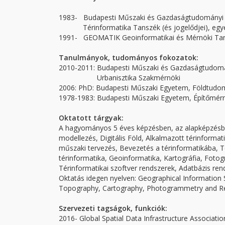
1983- Budapesti Műszaki és Gazdaságtudományi 
Térinformatika Tanszék (és jogelődjei), egyet
1991- GEOMATIK Geoinformatikai és Mérnöki Taná
Tanulmányok, tudományos fokozatok:
2010-2011: Budapesti Műszaki és Gazdaságtudomá
Urbanisztika Szakmérnöki
2006: PhD: Budapesti Műszaki Egyetem, Földtud
1978-1983: Budapesti Műszaki Egyetem, Építőmérn
Oktatott tárgyak:
A hagyományos 5 éves képzésben, az alapképzésbe
modellezés, Digitális Föld, Alkalmazott térinforma
műszaki tervezés, Bevezetés a térinformatikába, Té
térinformatika, Geoinformatika, Kartográfia, Fotog
Térinformatikai szoftver rendszerek, Adatbázis ren
Oktatás idegen nyelven: Geographical Information 
Topography, Cartography, Photogrammetry and 
Szervezeti tagságok, funkciók:
2016- Global Spatial Data Infrastructure Associati