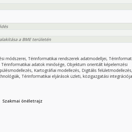
ődés
lakítása a BME területén
tési módszerei, Térinformatikai rendszerek adatmodelljei, Térinformat
e, Térinformatikai adatok minősége, Objektum orientált képelemzési
ésmodellezés, Kartográfiai modellezés, Digitális felületmodellezés
chnológiák, Térinformatikai eljárások üzleti, közigazgatási integrációja
Szakmai önéletrajz