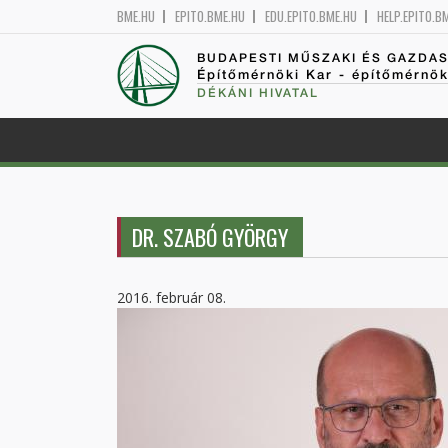
BME.HU
EPITO.BME.HU
EDU.EPITO.BME.HU
HELP.EPITO.B
BUDAPESTI MŰSZAKI ÉS GAZDA
Építőmérnöki Kar - építőmérnö
DÉKÁNI HIVATAL
DR. SZABÓ GYÖRGY
2016. február 08.