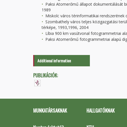
Paksi Atomerőmű állapot dokumentálását biz
1989
Miskolc város térinformatikai rendszerének di
Szombathely város teljes közigazgatási terüle
térképe, 1993,1996, 2004
Líbia 900 km vasútvonal fotogrammetriai ala
Paksi Atomerőmű fotogrammetriai alapú digi
Additional information
PUBLIKÁCIÓK:
MUNKATÁRSAKNAK
HALLGATÓKNAK