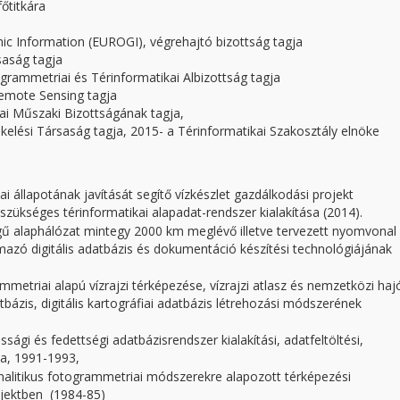
őtitkára
ic Information (EUROGI), végrehajtó bizottság tagja
aság tagja
ammetriai és Térinformatikai Albizottság tagja
emote Sensing tagja
ai Műszaki Bizottságának tagja,
elési Társaság tagja, 2015- a Térinformatikai Szakosztály elnöke
i állapotának javítását segítő vízkészlet gazdálkodási projekt
zükséges térinformatikai alapadat-rendszer kialakítása (2014).
ű alaphálózat mintegy 2000 km meglévő illetve tervezett nyomvonal
lmazó digitális adatbázis és dokumentáció készítési technológiájának
triai alapú vízrajzi térképezése, vízrajzi atlasz és nemzetközi haj
atbázis, digitális kartográfiai adatbázis létrehozási módszerének
sági és fedettségi adatbázisrendszer kialakítási, adatfeltöltési,
sa, 1991-1993,
alitikus fotogrammetriai módszerekre alapozott térképezési
rojektben (1984-85)