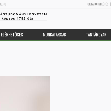
ME.HU
OKTATÓI BELÉPÉS
SÁGTUDOMÁNYI EGYETEM
k képzés 1782 óta
ELÉRHETŐSÉG
MUNKATÁRSAK
TANTÁRGYAK