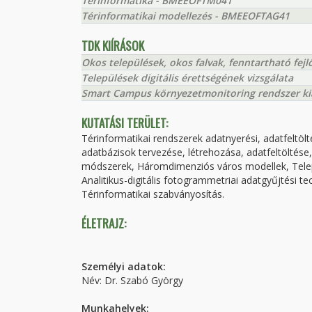
Térinformatika - BMEEOFTM041
Térinformatikai modellezés - BMEEOFTAG41
TDK KIÍRÁSOK
Okos települések, okos falvak, fenntartható fejl
Települések digitális érettségének vizsgálata
Smart Campus környezetmonitoring rendszer kia
KUTATÁSI TERÜLET:
Térinformatikai rendszerek adatnyerési, adatfeltöl
adatbázisok tervezése, létrehozása, adatfeltöltés
módszerek, Háromdimenziós város modellek, Települ
Analitikus-digitális fotogrammetriai adatgyűjtési te
Térinformatikai szabványosítás.
ÉLETRAJZ:
Személyi adatok:
Név: Dr. Szabó György
Munkahelyek: