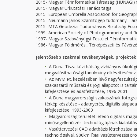
2015- Magyar Térinformatikai Társaság (HUNAGI) f
2015- Magyar Ürkutatási Tanács tagja
2015- European Umbrella Association for Geograph
2015- Neumann János Számítógép-tudományi Társ
2015- MTA Geodéziai Tudományos Bizottság Fotogr
1999- American Society of Photogrammetry and R
1997- Magyar Szabványügyi Testület Térinformatik
1986- Magyar Földmérési, Térképészeti és Távérzék
Jelentősebb szakmai tevékenységek, projektek
A Duna-Tisza közi hátság vízhiányos ökológia
megvalósíthatósági tanulmány elkészítéséhez s
Az MVM Rt. kezelésében lévő nagyfeszültség
szakaszáról műszaki és jogi állapotot is tarta
kifejlesztése és adatfeltöltése, 1996-2001
A Duna magyarországi szakaszának fotogramme
térkép készítése - adatnyerés, digitális alapad
kifejlesztése, 1993-2003
Magyarország területét lefedő digitális magas
minőségellenőrzési technológiájának kialakítá
Vasúttervezési CAD adatbázis létrehozása an
technológiával, 900km líbiai vasúttervezési p