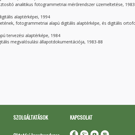
tosító analitikus fotogrammetriai mérőrendszer üzemeltetése, 1983
gitális alaptérképei, 1994
tének, fotogrammetriai alapú digitális alaptérképe, és digitális ortof
pú tervezési alaptérképe, 1984
tális megvalósulási állapotdokumentációja, 1983-88
SZOLGÁLTATÁSOK
KAPCSOLAT