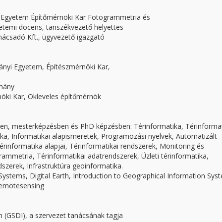
Egyetem Építőmérnöki Kar Fotogrammetria és
emi docens, tanszékvezető helyettes
csadó Kft., ügyvezető igazgató
nyi Egyetem, Építészmérnöki Kar,
omány
öki Kar, Okleveles építőmérnök
n, mesterképzésben és PhD képzésben: Térinformatika, Térinformat
tika, Informatikai alapismeretek, Programozási nyelvek, Automatizált
rinformatika alapjai, Térinformatikai rendszerek, Monitoring és
rammetria, Térinformatikai adatrendszerek, Üzleti térinformatika,
dszerek, Infrastruktúra geoinformatika.
Systems, Digital Earth, Introduction to Geographical Information Sys
Remotesensing
on (GSDI), a szervezet tanácsának tagja