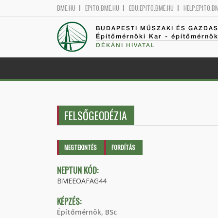
BME.HU
EPITO.BME.HU
EDU.EPITO.BME.HU
HELP.EPITO.B
BUDAPESTI MŰSZAKI ÉS GAZDA
Építőmérnöki Kar - építőmérnö
DÉKÁNI HIVATAL
FELSŐGEODÉZIA
Elsődleges fülek
MEGTEKINTÉS
(AKTÍV
FORDÍTÁS
FÜL)
NEPTUN KÓD:
BMEEOAFAG44
KÉPZÉS:
Építőmérnök, BSc