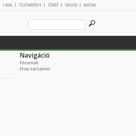
E-MAIL
TELEFONKÖNYV
TÉRKÉP
ENGLISH
MAGYAR
Search
Keresés űrlap
this
site
Navigáció
Fórumok
Friss tartalom