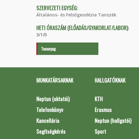
SZERVEZETI EGYSÉG:
Általános- és Felsőgeodézia Tanszék
HETI ÓRASZÁM (ELŐADÁS/GYAKORLAT/LABOR):
3/1/0
Tananyag
MUNKATÁRSAKNAK
HALLGATÓKNAK
Neptun (oktatói)
KTH
Telefonkönyv
Erasmus
Kancellária
Neptun (hallgatói)
Segítségkérés
Sport