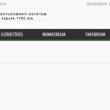
ME.HU
OKTATÓI BELÉPÉS
SÁGTUDOMÁNYI EGYETEM
k képzés 1782 óta
ELÉRHETŐSÉG
MUNKATÁRSAK
TANTÁRGYAK