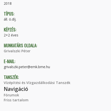
2018
TÍPUS:
áll. ö.díj.
KÉPZÉS:
2+2 éves
MUNKATÁRS OLDALA:
Grivalszki Péter
E-MAIL:
grivalszki.peter@emk.bme.hu
TANSZÉK:
Vízépítési és Vízgazdálkodási Tanszék
Navigáció
Fórumok
Friss tartalom