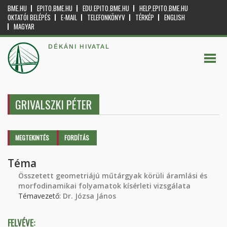
BME.HU
EPITO.BME.HU
EDU.EPITO.BME.HU
HELP.EPITO.BME.HU
OKTATÓI BELÉPÉS
E-MAIL
TELEFONKÖNYV
TÉRKÉP
ENGLISH
MAGYAR
DÉKÁNI HIVATAL
GRIVALSZKI PÉTER
Elsődleges fülek
MEGTEKINTÉS
(AKTÍV
FORDÍTÁS
FÜL)
Téma
Összetett geometriájú műtárgyak körüli áramlási és
morfodinamikai folyamatok kísérleti vizsgálata
Témavezető:
Dr. Józsa János
FELVÉVE: