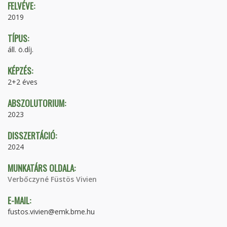
FELVÉVE:
2019
TÍPUS:
áll. ö.díj.
KÉPZÉS:
2+2 éves
ABSZOLUTORIUM:
2023
DISSZERTÁCIÓ:
2024
MUNKATÁRS OLDALA:
Verbőczyné Füstös Vivien
E-MAIL:
fustos.vivien@emk.bme.hu