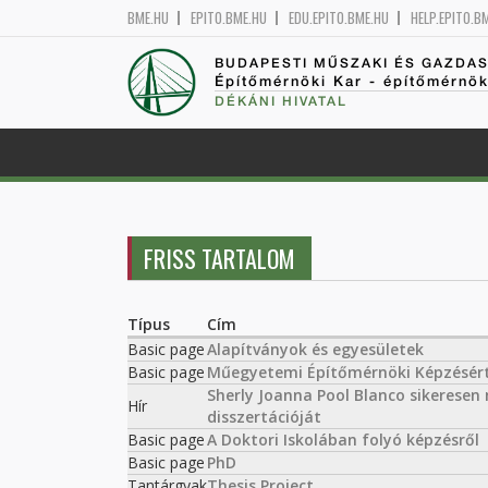
BME.HU
EPITO.BME.HU
EDU.EPITO.BME.HU
HELP.EPITO.B
BUDAPESTI MŰSZAKI ÉS GAZDA
Építőmérnöki Kar - építőmérnö
DÉKÁNI HIVATAL
FRISS TARTALOM
Típus
Cím
Basic page
Alapítványok és egyesületek
Basic page
Műegyetemi Építőmérnöki Képzésért
Sherly Joanna Pool Blanco sikerese
Hír
disszertációját
Basic page
A Doktori Iskolában folyó képzésről
Basic page
PhD
Tantárgyak
Thesis Project