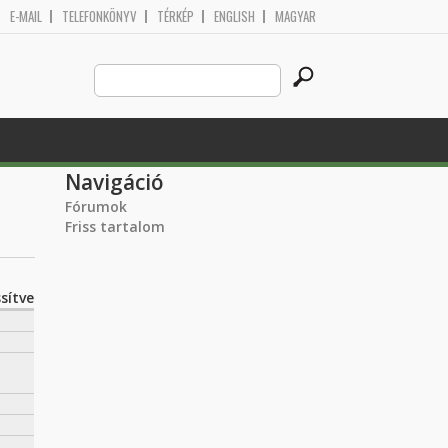
E-MAIL
TELEFONKÖNYV
TÉRKÉP
ENGLISH
MAGYAR
Search
Keresés űrlap
this
site
Navigáció
Fórumok
Friss tartalom
sítve