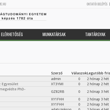
ME.HU
OKTATÓI BELÉPÉS
SÁGTUDOMÁNYI EGYETEM
k képzés 1782 óta
ELÉRHETŐSÉG
MUNKATÁRSAK
TANTÁRGYAK
Szerző
Válaszok
Legutóbb fris
admin
0
2 hónap 2 hét
 Egyesület
XT3YMI
0
2 hónap 2 hét
n megvédte PhD-
GZ82RB
0
2 hónap 3 hét
XY1FHH
0
2 hónap 3 hét
XY1FHH
0
2 hónap 3 hét
adatszinkron
0
2 hónap 4 hét