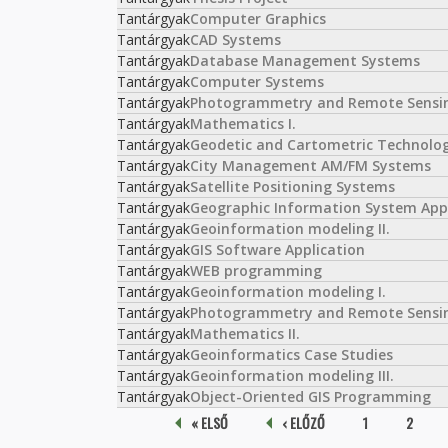
Tantárgyak
Computer Graphics
Tantárgyak
CAD Systems
Tantárgyak
Database Management Systems
Tantárgyak
Computer Systems
Tantárgyak
Photogrammetry and Remote Sensin
Tantárgyak
Mathematics I.
Tantárgyak
Geodetic and Cartometric Technolog
Tantárgyak
City Management AM/FM Systems
Tantárgyak
Satellite Positioning Systems
Tantárgyak
Geographic Information System Appl
Tantárgyak
Geoinformation modeling II.
Tantárgyak
GIS Software Application
Tantárgyak
WEB programming
Tantárgyak
Geoinformation modeling I.
Tantárgyak
Photogrammetry and Remote Sensing
Tantárgyak
Mathematics II.
Tantárgyak
Geoinformatics Case Studies
Tantárgyak
Geoinformation modeling III.
Tantárgyak
Object-Oriented GIS Programming
Oldalak
« ELSŐ
‹ ELŐZŐ
1
2